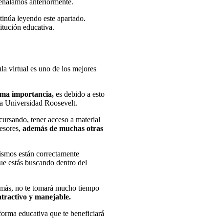
eñalamos anteriormente.
ntinúa leyendo este apartado.
itución educativa.
aula virtual es uno de los mejores
uma importancia,
es debido a esto
la Universidad Roosevelt.
cursando, tener acceso a material
fesores,
además de muchas otras
ismos están correctamente
ue estás buscando dentro del
demás, no te tomará mucho tiempo
tractivo y manejable.
forma educativa que te beneficiará