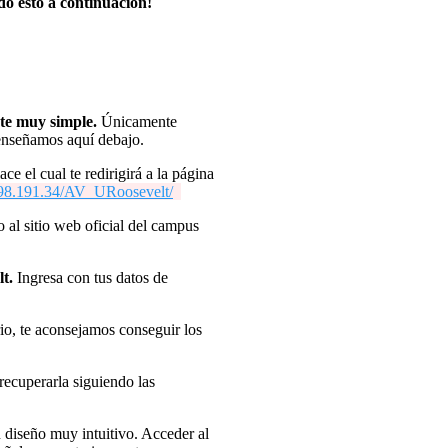
do esto a continuación!
te muy simple.
Únicamente
 enseñamos aquí debajo.
e el cual te redirigirá a la página
1.98.191.34/AV_URoosevelt/
o al sitio web oficial del campus
lt.
Ingresa con tus datos de
io, te aconsejamos conseguir los
 recuperarla siguiendo las
n diseño muy intuitivo. Acceder al