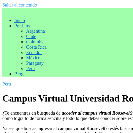
Saltar al contenido
Inicio
Por País
Argentina
Chile
Colombia
Costa Rica
Ecuador
México
Paraguay
Perú
Blog
Perú
Campus Virtual Universidad Ro
¿Te encuentras en búsqueda de
acceder al campus virtual Roosevelt
?
como lograrlo de forma sencilla y todo lo que debes conocer sobre est
Ya sea que buscas ingresar al campus virtual Roosevelt o estés busca