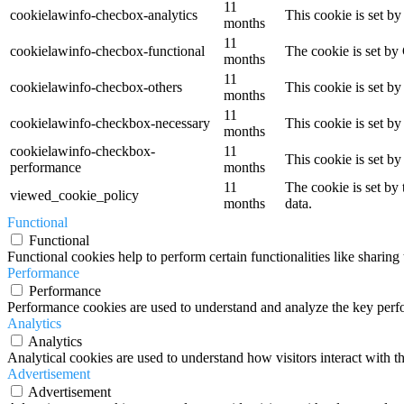
11
cookielawinfo-checbox-analytics
This cookie is set b
months
11
cookielawinfo-checbox-functional
The cookie is set by
months
11
cookielawinfo-checbox-others
This cookie is set b
months
11
cookielawinfo-checkbox-necessary
This cookie is set b
months
cookielawinfo-checkbox-
11
This cookie is set b
performance
months
11
The cookie is set by
viewed_cookie_policy
months
data.
Functional
Functional
Functional cookies help to perform certain functionalities like sharing 
Performance
Performance
Performance cookies are used to understand and analyze the key perfor
Analytics
Analytics
Analytical cookies are used to understand how visitors interact with th
Advertisement
Advertisement