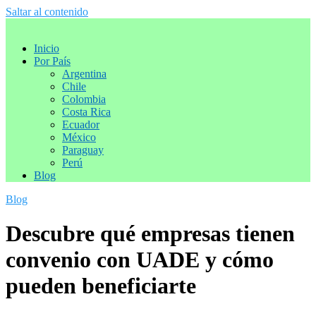
Saltar al contenido
Inicio
Por País
Argentina
Chile
Colombia
Costa Rica
Ecuador
México
Paraguay
Perú
Blog
Blog
Descubre qué empresas tienen
convenio con UADE y cómo
pueden beneficiarte