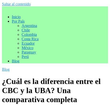
Saltar al contenido
Inicio
Por País
Argentina
Chile
Colombia
Costa Rica
Ecuador
México
Paraguay
Perú
Blog
Blog
¿Cuál es la diferencia entre el
CBC y la UBA? Una
comparativa completa